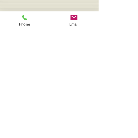
Phone
Email
TEL:06-6628-0805
※電話予約可能
■受付時間 9:00~12:30、
15：00～19：00