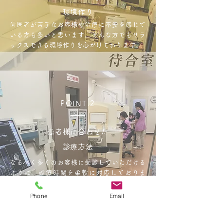
環境作り
歯医者が苦手なお客様や治療に不安を感じて
いる方も多いと思います。そんな方でもリラ
ックスできる環境作りを心がけております。
POINT.2
患者様に合わせた
診療方法
なるべく多くのお客様に受診していただける
ように、診療時間を柔軟に対応しておりま
す。
​当医院まで足を運ぶことが困難な患者様には
Phone
Email
訪問診療も行っておりますのでお気軽にご相
談ください。